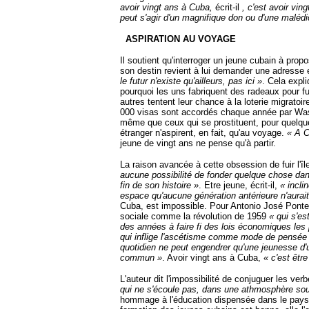
avoir vingt ans à Cuba,
écrit-il
, c'est avoir ving
peut s'agir d'un magnifique don ou d'une malédic
ASPIRATION AU VOYAGE
Il soutient qu'interroger un jeune cubain à propo
son destin revient à lui demander une adresse
le futur n'existe qu'ailleurs, pas ici »
. Cela expli
pourquoi les uns fabriquent des radeaux pour fu
autres tentent leur chance à la loterie migratoi
000 visas sont accordés chaque année par Wash
même que ceux qui se prostituent, pour quelqu
étranger n'aspirent, en fait, qu'au voyage.
« A C
jeune de vingt ans ne pense qu'à partir.
La raison avancée à cette obsession de fuir l'îl
aucune possibilité de fonder quelque chose dan
fin de son histoire »
. Etre jeune, écrit-il,
« incli
espace qu'aucune génération antérieure n'aurait
Cuba, est impossible. Pour Antonio José Ponte
sociale comme la révolution de 1959
« qui s'e
des années à faire fi des lois économiques les 
qui inflige l'ascétisme comme mode de pensée 
quotidien ne peut engendrer qu'une jeunesse d'
commun »
. Avoir vingt ans à Cuba,
« c'est êtr
L'auteur dit l'impossibilité de conjuguer les ver
qui ne s'écoule pas, dans une athmosphère sou
hommage à l'éducation dispensée dans le pays, 