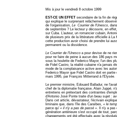
Mis à jour le vendredi 8 octobre 1999
EST-CE UN EFFET
secondaire de la fin de rè
qui explique le surprenant relâchement observé
de l'organisation,
Le
Courrier de l'Unesco
, dans
de septembre ? Le lecteur y découvre, en effet,
sur Cuba. L'auteur, un romancier cubain, Anton
de plusieurs prix de la littérature officielle à 
cette production avoir choisi de prendre lui aussi
permanent ou la dissidence.
Le Courrier de l'Unesco
a pour devise de ne rie
pour ne faire de peine à aucun des 186 pays 
sous la houlette de Federico Mayor, l'un des pl
de Fidel Castro, la réalité cubaine n'a jamais ét
mode de la complaisance active avec les autorit
Federico Mayor que Fidel Castro doit en partie d
mars 1995, par François Mitterrand à l'Elysée.
Le premier ministre, Edouard Balladur, ne l'avai
chef de la diplomatie française, Alain Juppé, n'
entretiens en prétextant des contraintes d'empl
d'Antonio José Ponte traite d'un beau sujet : av
Dans cet article, dévastateur, l'écrivain expliq
liminaire que, dans l'île des Caraïbes,
« le tem
parce qu'
« il n'y a pas de passé »
. Il n'y a pa
génération antérieure s'est occupé de tout, par
changements ont été effectués avec la révolut