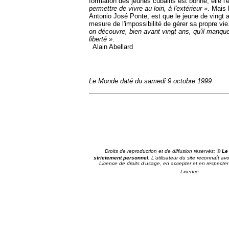
formation des jeunes cubains est bonne, elle l'
permettre de vivre au loin, à l'extérieur »
. Mais 
Antonio José Ponte, est que le jeune de vingt a
mesure de l'impossibilité de
gérer sa propre vie
on découvre, bien avant vingt ans, qu'il manque
liberté »
.
Alain Abellard
Le Monde daté du samedi 9 octobre 1999
Droits de reproduction et de diffusion réservés; ©
Le
strictement personnel.
L'utilisateur du site reconnaît av
Licence de droits d'usage, en accepter et en respecter l
Licence.