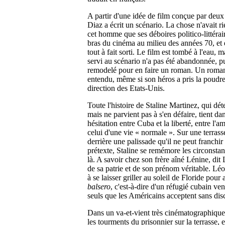
A partir d'une idée de film conçue par deux
Diaz a écrit un scénario. La chose n'avait r
cet homme que ses déboires politico-littérair
bras du cinéma au milieu des années 70, et 
tout à fait sorti. Le film est tombé à l'eau, m
servi au scénario n'a pas été abandonnée, p
remodelé pour en faire un roman. Un roman
entendu, même si son héros a pris la poudr
direction des Etats-Unis.
Toute l'histoire de Staline Martinez, qui dé
mais ne parvient pas à s'en défaire, tient dan
hésitation entre Cuba et la liberté, entre l'am
celui d'une vie « normale ».
Sur une terras
derrière une palissade qu'il ne peut franchi
prétexte, Staline se remémore les circonsta
là. A savoir chez son frère aîné Lénine, dit L
de sa patrie et de son prénom véritable. Léo
à se laisser griller au soleil de Floride pour a
balsero
, c'est-à-dire d'un réfugié cubain ven
seuls que les Américains acceptent sans dis
Dans un va-et-vient très cinématographique
les tourments du prisonnier sur la terrasse, e