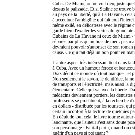
Cuba. De Miami, on ne voit rien, juste quel
dessus la palissade.
Et si Staline se trouve 
au pays de la liberté, qu'à La Havane, cela
à accentuer l'ambigüité qui fait tout l'intérêt
même exilé, en délicatesse avec le régime c
garde bien d'exalter les vertus du grand air 
Cubains de La Havane ni ceux de Miami - t
séparés par plus qu'un bras de mer : pas ma
devraient pouvoir s'autoriser de son roman 
cause. Ce qui fait déjà un bon point en matièr
L'autre aspect très intéressant tient dans la 
à Cuba. Avec un humour féroce et beaucoup 
Díaz décrit ce monde où tout manque - et p
Non seulement le savon, le dentifrice, la no
de transports et l'électricité, mais aussi la di
élémentaire. Celle qui va avec la liberté.
Da
médecins deviennent portiers, les dentistes s
professeurs se prostituent, à la recherche 
en dollars - distribuée par les touristes, qui
certain inconfort à la lecture de quelques 
En dépit de tout cela, le livre tourne autour
lancinante, que l'auteur s'est sans doute pos
son personnage : Faut-il partir, quand on es
guérir d'un pays si poignant ?