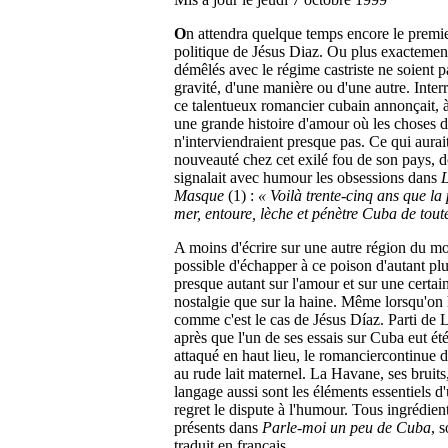
O
n
attendra quelque temps encore le prem
politique de Jésus Diaz. Ou plus exactement 
démêlés avec le régime castriste ne soient p
gravité, d'une manière ou d'une autre. Interr
ce talentueux romancier cubain annonçait, 
une grande histoire d'amour où les choses de
n'interviendraient presque pas. Ce qui aurai
nouveauté chez cet exilé fou de son pays, 
signalait avec humour les obsessions dans
L
Masque
(1) :
« Voilà trente-cinq ans que la
mer, entoure, lèche et pénètre Cuba de toute
A moins d'écrire sur une autre région du mon
possible d'échapper à ce poison d'autant plu
presque autant sur l'amour et sur une certa
nostalgie que sur la haine. Même lorsqu'on
comme c'est le cas de Jésus Díaz. Parti de
après que l'un de ses essais sur Cuba eut é
attaqué en haut lieu, le romanciercontinue de
au rude lait maternel. La Havane, ses bruits
langage aussi sont les éléments essentiels d
regret le dispute à l'humour. Tous ingrédien
présents dans
Parle-moi un peu de Cuba
, 
traduit en français.